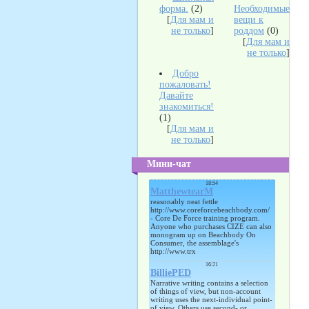
форма.
(2)
Необходимые
[
Для мам и
вещи к
не только
]
роддом
(0)
[
Для мам и
не только
]
Добро
пожаловать!
Давайте
знакомиться!
(1)
[
Для мам и
не только
]
Мини-чат