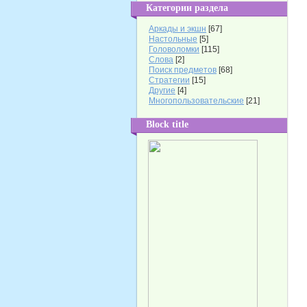
Категории раздела
Аркады и экшн
[67]
Настольные
[5]
Головоломки
[115]
Слова
[2]
Поиск предметов
[68]
Стратегии
[15]
Другие
[4]
Многопользовательские
[21]
Block title