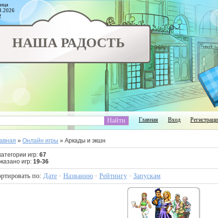
ица
8.2026
2
НАША РАДОСТЬ
Главная
Вход
Регистраци
авная
»
Онлайн игры
» Аркады и экшн
категории игр
:
67
казано игр
:
19-36
ртировать по
:
Дате
·
Названию
·
Рейтингу
·
Запускам