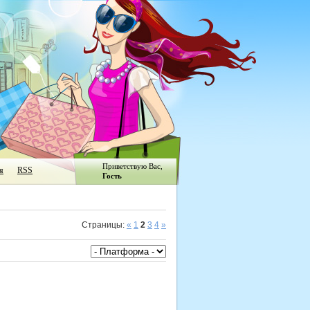
Приветствую Вас
,
я
RSS
Гость
Страницы
:
«
1
2
3
4
»