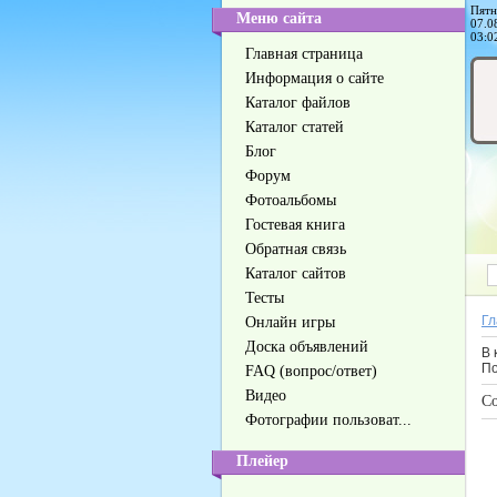
Пятн
Меню сайта
07.0
03:0
Главная страница
Информация о сайте
Каталог файлов
Каталог статей
Блог
Форум
Фотоальбомы
Гостевая книга
Обратная связь
Каталог сайтов
Тесты
Гл
Онлайн игры
Доска объявлений
В 
По
FAQ (вопрос/ответ)
Видео
Со
Фотографии пользоват...
Плейер