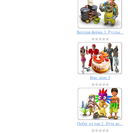
Веселая ферма 3. Русска...
Кекс шоп 3
Побег из рая 2. Путь ко...