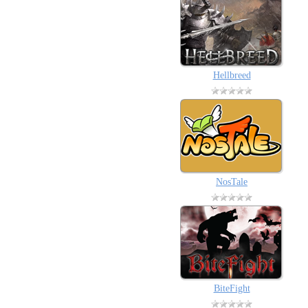
Hellbreed
NosTale
BiteFight