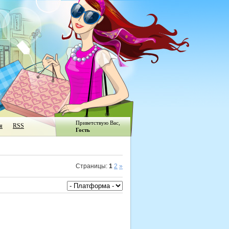
Приветствую Вас
,
я
RSS
Гость
Страницы
:
1
2
»