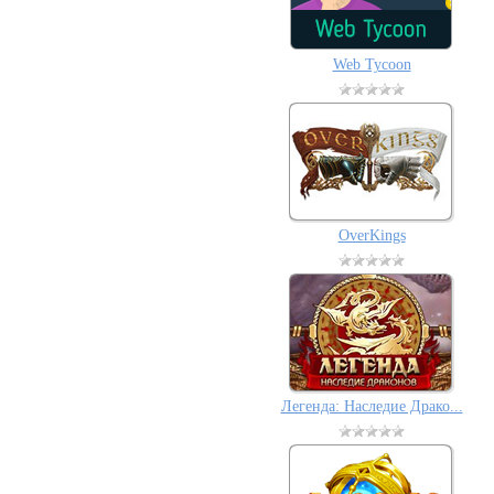
Web Tycoon
OverKings
Легенда: Наследие Драко...