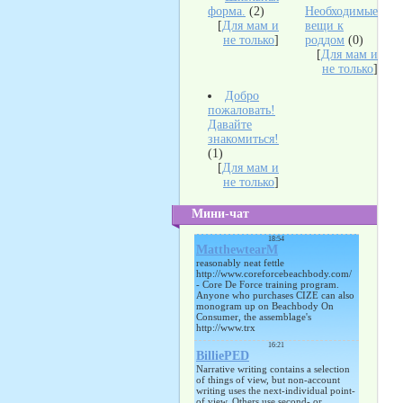
форма.
(2)
Необходимые
[
Для мам и
вещи к
не только
]
роддом
(0)
[
Для мам и
не только
]
Добро
пожаловать!
Давайте
знакомиться!
(1)
[
Для мам и
не только
]
Мини-чат