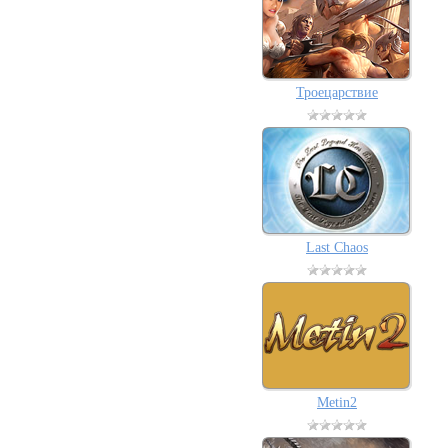
Троецарствие
Last Chaos
Metin2