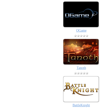
OGame
Tanoth
BattleKnight