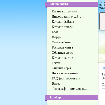
Пятн
Меню сайта
07.0
02:0
Главная страница
Информация о сайте
Каталог файлов
Каталог статей
Блог
Форум
Фотоальбомы
Гостевая книга
Обратная связь
Каталог сайтов
Тесты
Гл
Онлайн игры
Доска объявлений
В 
По
FAQ (вопрос/ответ)
Видео
Со
Фотографии пользоват...
Плейер