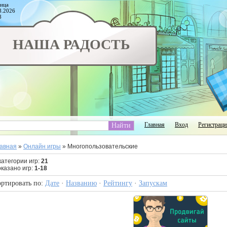
ица
8.2026
8
НАША РАДОСТЬ
Главная
Вход
Регистраци
авная
»
Онлайн игры
» Многопользовательские
категории игр
:
21
казано игр
:
1-18
ртировать по
:
Дате
·
Названию
·
Рейтингу
·
Запускам