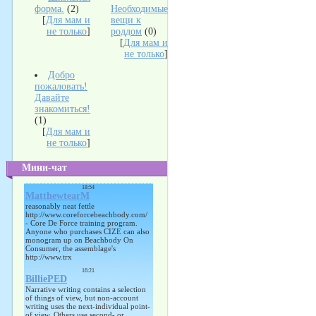
форма.
(2)
Необходимые
[
Для мам и
вещи к
не только
]
роддом
(0)
[
Для мам и
не только
]
Добро
пожаловать!
Давайте
знакомиться!
(1)
[
Для мам и
не только
]
Мини-чат