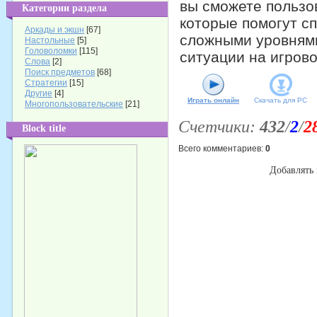
вы сможете пользо
Категории раздела
которые помогут с
Аркады и экшн
[67]
сложными уровнями
Настольные
[5]
Головоломки
[115]
ситуации на игрово
Слова
[2]
Поиск предметов
[68]
Стратегии
[15]
Другие
[4]
Играть онлайн
Скачать для
PC
Многопользовательские
[21]
Счетчики
:
432
/
2
/
2
Block title
Всего комментариев
:
0
Добавлять 