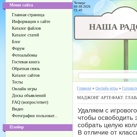
Четверг
Меню сайта
06.08.2026
11:40
Главная страница
Информация о сайте
НАША РАД
Каталог файлов
Каталог статей
Блог
Форум
Фотоальбомы
Гостевая книга
Обратная связь
Каталог сайтов
Тесты
Главная
»
Онлайн игры
»
Головол
Онлайн игры
Доска объявлений
МАДЖОНГ АРТЕФАКТ. ГЛАВ
FAQ (вопрос/ответ)
Видео
Удаляем с игровог
Фотографии пользоват...
чтобы освободить 
собрать целую кол
Плейер
В отличие от класс