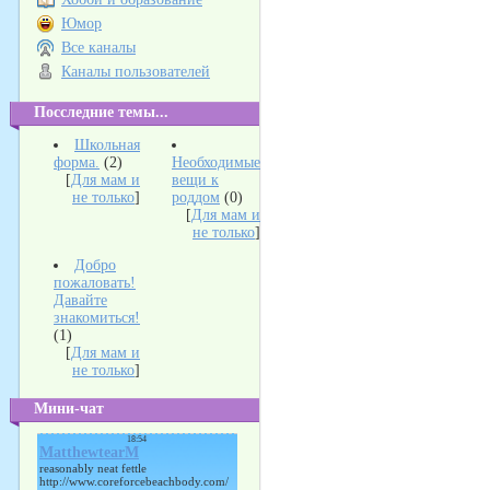
Юмор
Все каналы
Каналы пользователей
Посследние темы...
Школьная
форма.
(2)
Необходимые
[
Для мам и
вещи к
не только
]
роддом
(0)
[
Для мам и
не только
]
Добро
пожаловать!
Давайте
знакомиться!
(1)
[
Для мам и
не только
]
Мини-чат