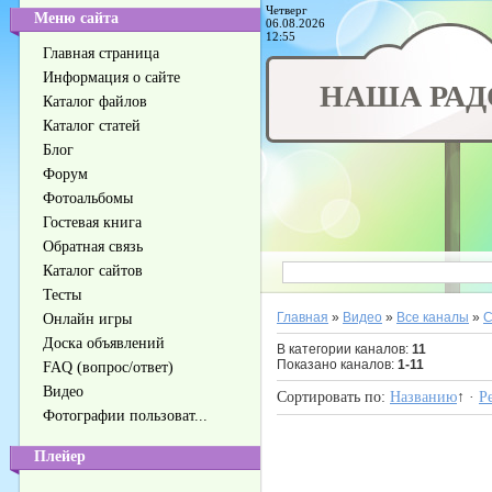
Четверг
Меню сайта
06.08.2026
12:55
Главная страница
Информация о сайте
НАША РАД
Каталог файлов
Каталог статей
Блог
Форум
Фотоальбомы
Гостевая книга
Обратная связь
Каталог сайтов
Тесты
Главная
»
Видео
»
Все каналы
»
С
Онлайн игры
Доска объявлений
В категории каналов
:
11
Показано каналов
:
1-11
FAQ (вопрос/ответ)
Видео
Сортировать по
:
Названию
↑
·
Р
Фотографии пользоват...
Плейер