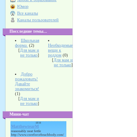
Юмор
Все каналы
Каналы пользователей
Посследние темы...
Школьная
форма.
(2)
Необходимые
[
Для мам и
вещи к
не только
]
роддом
(0)
[
Для мам и
не только
]
Добро
пожаловать!
Давайте
знакомиться!
(1)
[
Для мам и
не только
]
Мини-чат