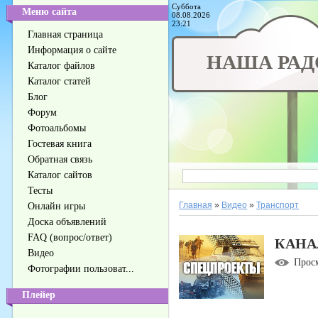
Суббота
Меню сайта
08.08.2026
23:21
Главная страница
Информация о сайте
НАША РАД
Каталог файлов
Каталог статей
Блог
Форум
Фотоальбомы
Гостевая книга
Обратная связь
Каталог сайтов
Тесты
Главная
»
Видео
»
Транспорт
Онлайн игры
Доска объявлений
FAQ (вопрос/ответ)
КАНА
Видео
Прос
Фотографии пользоват...
Плейер