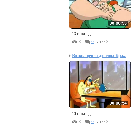
00:06:55
13 г. назад
0
0
0.0
Возвращения доктора Кра...
00:06:54
13 г. назад
0
0
0.0