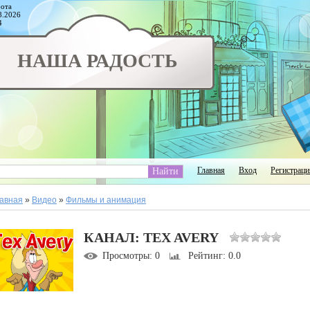
ота
8.2026
4
НАША РАДОСТЬ
Главная
Вход
Регистраци
авная
»
Видео
»
Фильмы и анимация
КАНАЛ: TEX AVERY
Просмотры
: 0
Рейтинг
: 0.0