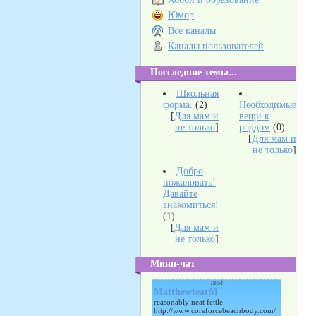
Юмор
Все каналы
Каналы пользователей
Посследние темы...
Школьная
форма.
(2)
Необходимые
[
Для мам и
вещи к
не только
]
роддом
(0)
[
Для мам и
не только
]
Добро
пожаловать!
Давайте
знакомиться!
(1)
[
Для мам и
не только
]
Мини-чат