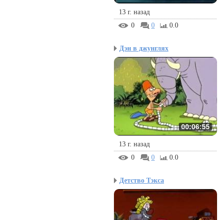
13 г. назад
0
0
0.0
Дэн в джунглях
00:06:55
13 г. назад
0
0
0.0
Детство Тэкса