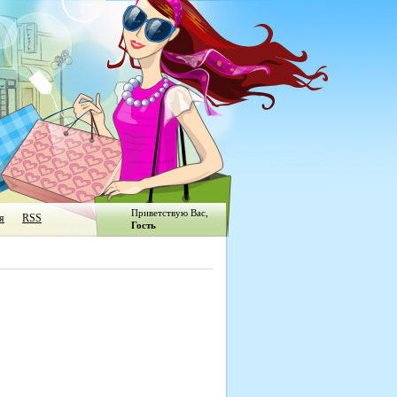
Приветствую Вас
,
я
RSS
Гость