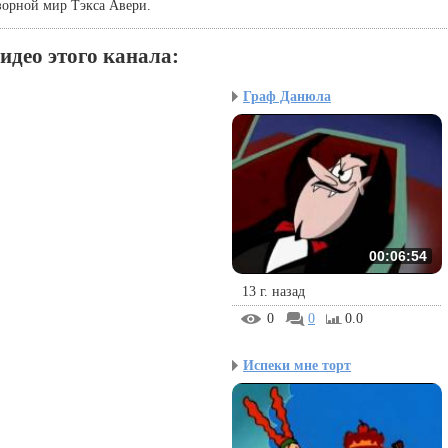
орной мир Тэкса Авери.
идео этого канала
:
Граф Данюла
00:06:54
13 г. назад
0
0
0.0
Испеки мне торт