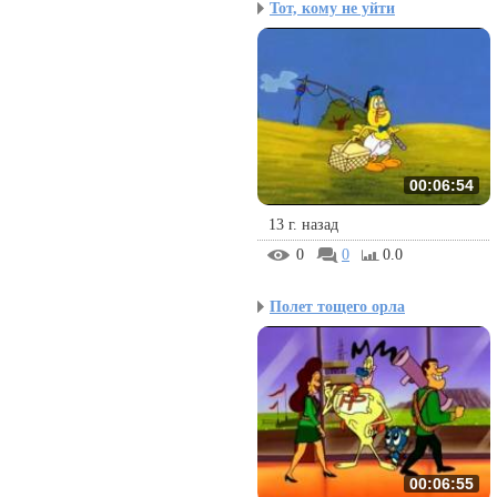
Тот, кому не уйти
00:06:54
13 г. назад
0
0
0.0
Полет тощего орла
00:06:55