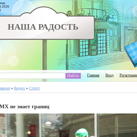
ица
8.2026
3
НАША РАДОСТЬ
Главная
Вход
Регистраци
авная
»
Видео
»
Спорт
MX не знает границ