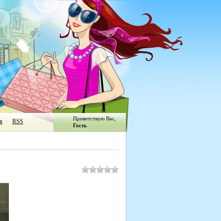
Приветствую Вас
,
я
RSS
Гость