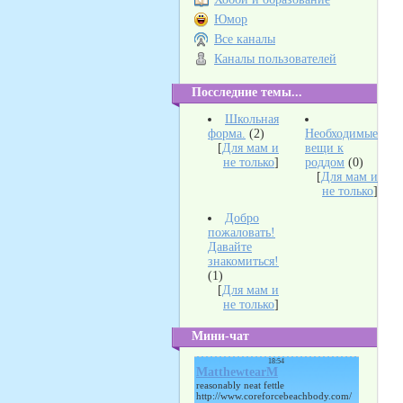
Юмор
Все каналы
Каналы пользователей
Посследние темы...
Школьная
форма.
(2)
Необходимые
[
Для мам и
вещи к
не только
]
роддом
(0)
[
Для мам и
не только
]
Добро
пожаловать!
Давайте
знакомиться!
(1)
[
Для мам и
не только
]
Мини-чат